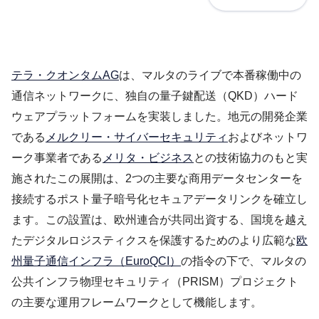
テラ・クオンタムAG
は、マルタのライブで本番稼働中の
通信ネットワークに、独自の量子鍵配送（QKD）ハード
ウェアプラットフォームを実装しました。地元の開発企業
である
メルクリー・サイバーセキュリティ
およびネットワ
ーク事業者である
メリタ・ビジネス
との技術協力のもと実
施されたこの展開は、2つの主要な商用データセンターを
接続するポスト量子暗号化セキュアデータリンクを確立し
ます。この設置は、欧州連合が共同出資する、国境を越え
たデジタルロジスティクスを保護するためのより広範な
欧
州量子通信インフラ（EuroQCI）
の指令の下で、マルタの
公共インフラ物理セキュリティ（PRISM）プロジェクト
の主要な運用フレームワークとして機能します。