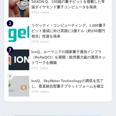
SAXON Q、100超の量子ビットを搭載した常
温ダイヤモンド量子コンピュータを発表
8956 views
2
リゲッティ・コンピューティング、1,000量子
ビット達成に向け英国に1億ドル（約150億円
相当）投資を発表
2919 views
3
IonQ、ルーマニアの国家量子通信インフラ
（RoNaQCI）を展開：欧州最大級の運用ネッ
トワークを構築
2102 views
4
IonQ、SkyWater Technologyの買収を完了
し、垂直統合型量子プラットフォームを確立
2054 views