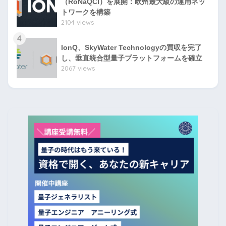
（RoNaQCI）を展開：欧州最大級の運用ネッ
トワークを構築
2104 views
4
IonQ、SkyWater Technologyの買収を完了
し、垂直統合型量子プラットフォームを確立
2067 views