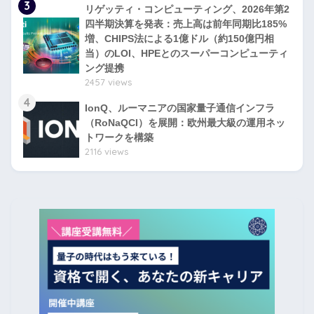
3
リゲッティ・コンピューティング、2026年第2
四半期決算を発表：売上高は前年同期比185%
増、CHIPS法による1億ドル（約150億円相
当）のLOI、HPEとのスーパーコンピューティ
ング提携
2457 views
4
IonQ、ルーマニアの国家量子通信インフラ
（RoNaQCI）を展開：欧州最大級の運用ネッ
トワークを構築
2116 views