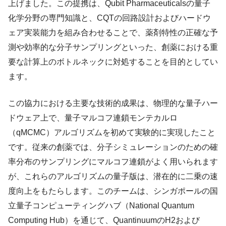
上げました。この提携は、Qubit Pharmaceuticalsの量子
化学分野の専門知識と、CQTの回路設計およびハードウ
ェア実装能力を組み合わせることで、薬剤特性の正確な予
測や効率的な分子サンプリングといった、創薬における重
要な計算上のボトルネックに対処することを目的としてい
ます。
この協力における主要な技術的成果は、物理的な量子ハー
ドウェア上で、量子マルコフ連鎖モンテカルロ
（qMCMC）アルゴリズムを初めて実験的に実現したこと
です。従来の創薬では、分子シミュレーションのための確
率分布のサンプリングにマルコフ連鎖がよく用いられます
が、これらのアルゴリズムの量子版は、潜在的に二乗の速
度向上をもたらします。このチームは、シンガポールの国
立量子コンピューティングハブ（National Quantum
Computing Hub）を通じて、QuantinuumのH2および