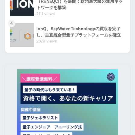
（RoNaQCI）を展開：欧州最大級の運用ネッ
トワークを構築
2111 views
4
IonQ、SkyWater Technologyの買収を完了
し、垂直統合型量子プラットフォームを確立
2078 views