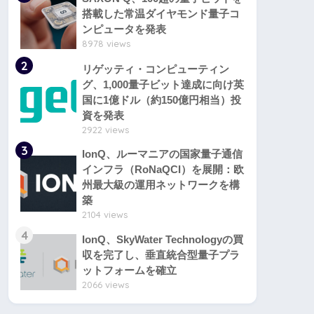
搭載した常温ダイヤモンド量子コ
ンピュータを発表
8978 views
2
リゲッティ・コンピューティン
グ、1,000量子ビット達成に向け英
国に1億ドル（約150億円相当）投
資を発表
2922 views
3
IonQ、ルーマニアの国家量子通信
インフラ（RoNaQCI）を展開：欧
州最大級の運用ネットワークを構
築
2104 views
4
IonQ、SkyWater Technologyの買
収を完了し、垂直統合型量子プラ
ットフォームを確立
2066 views