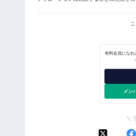
こ
有料会員になれ
メン