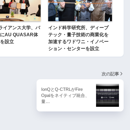
とアライアンス大学、バ
インド科学研究所、ディープ
AU QUASAR体
テック・量子技術の商業化を
を設立
加速するワドワニ・イノベー
ション・センターを設立
次の記事
IonQとQ-CTRLがFire
Opalをネイティブ統合、
量…