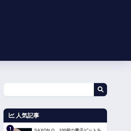
人気記事
1
SAXON Q、100超の量子ビットを