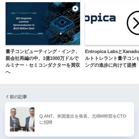
量子コンピューティング・インク、
Entropica LabsとXan
親会社再編の中、1億1000万ドルで
ルトトレラント量子コン
ルミナー・セミコンダクターを買収
ングの進歩に向けて提携
へ
前の記事
Q.ANT、米国進出を発表、元IBM幹部をCTO
に招聘