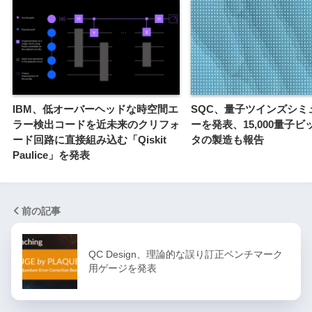
IBM、低オーバーヘッドな時空間エ
SQC、量子ツインズシミ
ラー検出コードを近未来のクリフォ
ーを発表、15,000量子
ード回路に直接組み込む「Qiskit
タの製造も報告
Paulice」を発表
前の記事
QC Design、理論的な誤り訂正ベンチマーク
用ゲージを発表