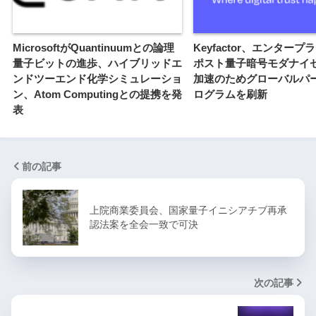
MicrosoftがQuantinuumとの論理
Keyfactor、エンター
量子ビットの進歩、ハイブリッドエ
ポスト量子暗号モダナイ
ンドツーエンド化学シミュレーショ
加速のためグローバルパ
ン、Atom Computingとの提携を発
ログラムを刷新
表
前の記事
上院商業委員会、国家量子イニシアチブ再承
認法案を全会一致で可決
次の記事