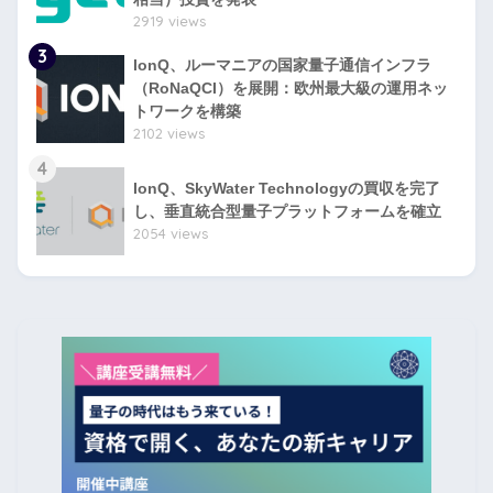
2919 views
3
IonQ、ルーマニアの国家量子通信インフラ
（RoNaQCI）を展開：欧州最大級の運用ネッ
トワークを構築
2102 views
4
IonQ、SkyWater Technologyの買収を完了
し、垂直統合型量子プラットフォームを確立
2054 views