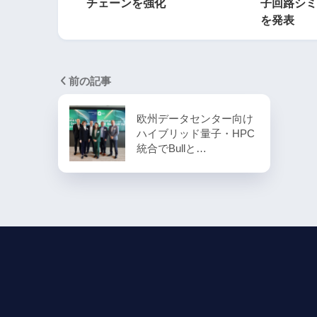
チェーンを強化
子回路シミ
を発表
前の記事
欧州データセンター向け
ハイブリッド量子・HPC
統合でBullと…