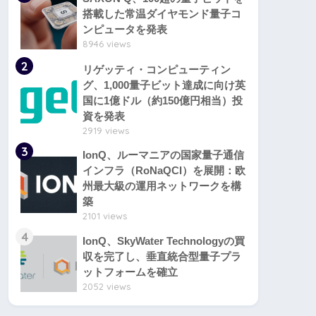
搭載した常温ダイヤモンド量子コ
ンピュータを発表
8946 views
2
リゲッティ・コンピューティン
グ、1,000量子ビット達成に向け英
国に1億ドル（約150億円相当）投
資を発表
2919 views
3
IonQ、ルーマニアの国家量子通信
インフラ（RoNaQCI）を展開：欧
州最大級の運用ネットワークを構
築
2101 views
4
IonQ、SkyWater Technologyの買
収を完了し、垂直統合型量子プラ
ットフォームを確立
2052 views