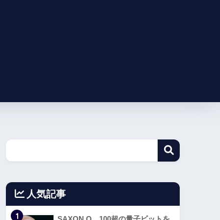
人気記事
1
SAXON Q、100超の量子ビットを