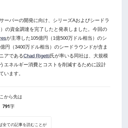
Iサーバーの開発に向け、シリーズAおよびシードラ
ル相当）の資金調達を完了したと発表しました。今回の
res
が主導した105億円（1億500万ドル相当）のシ
4億円（3400万ドル相当）のシードラウンドが含ま
ニアである
Chad Rigetti
氏が率いる同社は、大規模
うエネルギー消費とコストを削減するために設計
ています。
こから先は
791字
ば全ての記事を読むことが