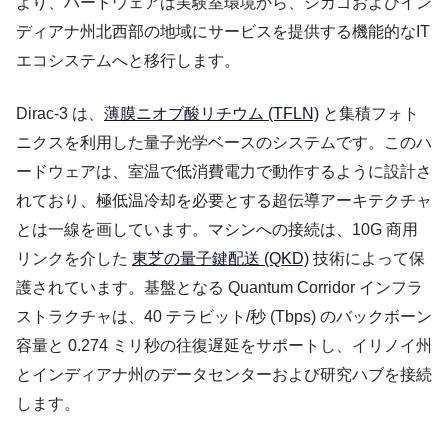
より、ハードウェアは実験室環境から、シカゴおよびイン
ディアナ州北西部の地域にサービスを提供する機能的なIT
エコシステムへと移行します。
Dirac-3 は、
薄膜ニオブ酸リチウム (TFLN)
と集積フォト
ニクスを利用した量子光学ベースのシステムです。このハ
ードウェアは、室温で低消費電力で動作するように設計さ
れており、極低温冷却を必要とする超伝導アーキテクチャ
とは一線を画しています。マシンへの接続は、10G 商用
リンクを介した
東芝の量子鍵配送 (QKD)
技術によって保
護されています。基盤となる Quantum Corridor インフラ
ストラクチャは、40 テラビット/秒 (Tbps) のバックボーン
容量と 0.274 ミリ秒の往復遅延をサポートし、イリノイ州
とインディアナ州のデータセンターおよび研究ハブを接続
します。