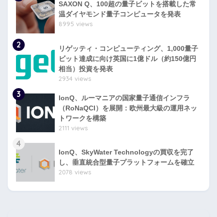
SAXON Q、100超の量子ビットを搭載した常
温ダイヤモンド量子コンピュータを発表
8995 views
2
リゲッティ・コンピューティング、1,000量子
ビット達成に向け英国に1億ドル（約150億円
相当）投資を発表
2934 views
3
IonQ、ルーマニアの国家量子通信インフラ
（RoNaQCI）を展開：欧州最大級の運用ネッ
トワークを構築
2111 views
4
IonQ、SkyWater Technologyの買収を完了
し、垂直統合型量子プラットフォームを確立
2078 views