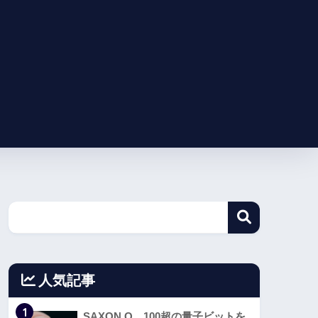
人気記事
1
SAXON Q、100超の量子ビットを