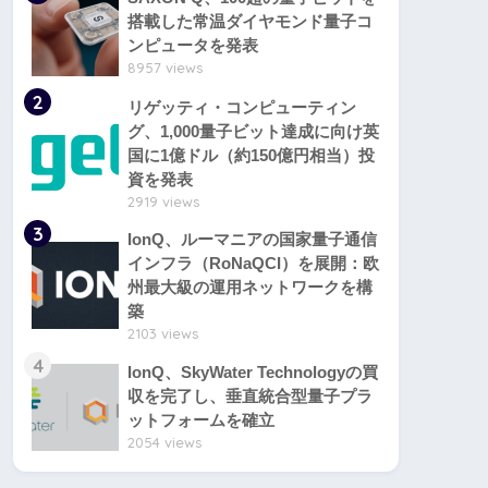
搭載した常温ダイヤモンド量子コ
ンピュータを発表
8957 views
2
リゲッティ・コンピューティン
グ、1,000量子ビット達成に向け英
国に1億ドル（約150億円相当）投
資を発表
2919 views
3
IonQ、ルーマニアの国家量子通信
インフラ（RoNaQCI）を展開：欧
州最大級の運用ネットワークを構
築
2103 views
4
IonQ、SkyWater Technologyの買
収を完了し、垂直統合型量子プラ
ットフォームを確立
2054 views