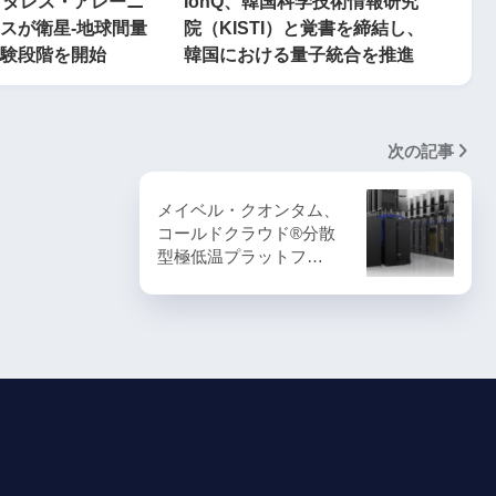
alとタレス・アレーニ
IonQ、韓国科学技術情報研究
スが衛星-地球間量
院（KISTI）と覚書を締結し、
験段階を開始
韓国における量子統合を推進
次の記事
メイベル・クオンタム、
コールドクラウド®分散
型極低温プラットフ…