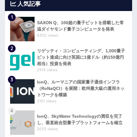
人気記事
1
SAXON Q、100超の量子ビットを搭載した常
温ダイヤモンド量子コンピュータを発表
8952 views
2
リゲッティ・コンピューティング、1,000量子
ビット達成に向け英国に1億ドル（約150億円
相当）投資を発表
2919 views
3
IonQ、ルーマニアの国家量子通信インフラ
（RoNaQCI）を展開：欧州最大級の運用ネッ
トワークを構築
2101 views
4
IonQ、SkyWater Technologyの買収を完了
し、垂直統合型量子プラットフォームを確立
2053 views