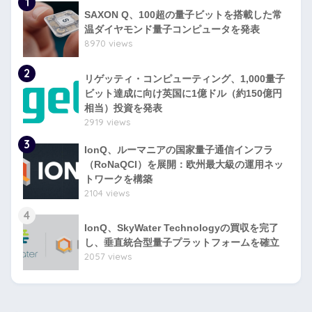
1
SAXON Q、100超の量子ビットを搭載した常
温ダイヤモンド量子コンピュータを発表
8970 views
2
リゲッティ・コンピューティング、1,000量子
ビット達成に向け英国に1億ドル（約150億円
相当）投資を発表
2919 views
3
IonQ、ルーマニアの国家量子通信インフラ
（RoNaQCI）を展開：欧州最大級の運用ネッ
トワークを構築
2104 views
4
IonQ、SkyWater Technologyの買収を完了
し、垂直統合型量子プラットフォームを確立
2057 views