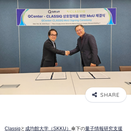
Classiq
と
成均館大学（SKKU）
傘下の
量子情報研究支援