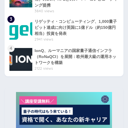
ング提携
3840 views
3
リゲッティ・コンピューティング、1,000量子
ビット達成に向け英国に1億ドル（約150億円
相当）投資を発表
2941 views
4
IonQ、ルーマニアの国家量子通信インフラ
（RoNaQCI）を展開：欧州最大級の運用ネッ
トワークを構築
2122 views