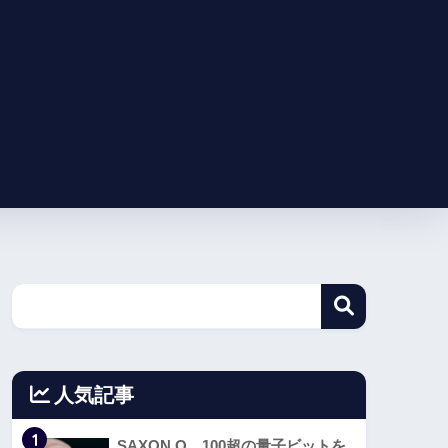
人気記事
1
SAXON Q、100超の量子ビットを