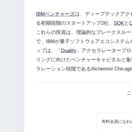
IBMベンチャーズ
は、ディープテックアク
る初期段階のスタートアップ2社、
SQK
と
Q
これらの投資は、理論的なブレークスルー
で、IBMが量子ソフトウェアエコシステ
ップは、「
Duality
」アクセラレータープロ
リングに向けたベンチャーキャピタルと集
ラレーション段階であるAlchemist Chi
こ
有料会員になれ