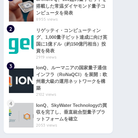
搭載した常温ダイヤモンド量子コ
ンピュータを発表
8955 views
2
リゲッティ・コンピューティン
グ、1,000量子ビット達成に向け英
国に1億ドル（約150億円相当）投
資を発表
2919 views
3
IonQ、ルーマニアの国家量子通信
インフラ（RoNaQCI）を展開：欧
州最大級の運用ネットワークを構
築
2102 views
4
IonQ、SkyWater Technologyの買
収を完了し、垂直統合型量子プラ
ットフォームを確立
2053 views