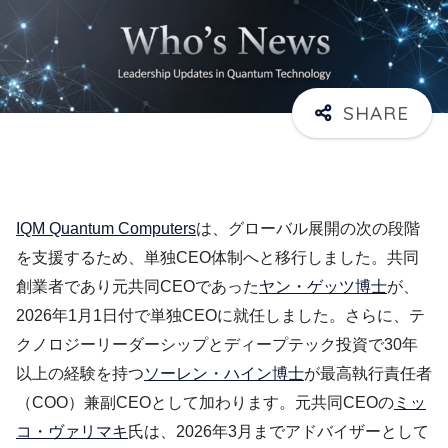
IQM Quantum Computers
は、グローバル展開の次の段階
を支援するため、単独CEO体制へと移行しました。共同
創業者であり元共同CEOであった
ヤン・ゲッツ博士
が、
2026年1月1日付で単独CEOに就任しました。さらに、テ
クノロジーリーダーシップとディープテック投資で30年
以上の経験を持つ
ソーレン・ハイン博士
が最高執行責任者
（COO）兼副CEOとして加わります。元共同CEOの
ミッ
コ・ヴァリマキ
氏は、2026年3月までアドバイザーとして