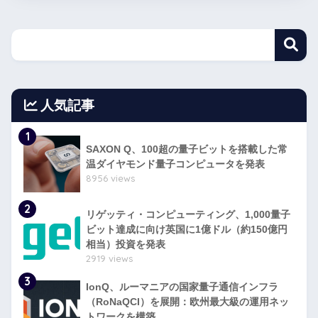
人気記事
1
SAXON Q、100超の量子ビットを搭載した常
温ダイヤモンド量子コンピュータを発表
8956 views
2
リゲッティ・コンピューティング、1,000量子
ビット達成に向け英国に1億ドル（約150億円
相当）投資を発表
2919 views
3
IonQ、ルーマニアの国家量子通信インフラ
（RoNaQCI）を展開：欧州最大級の運用ネッ
トワークを構築