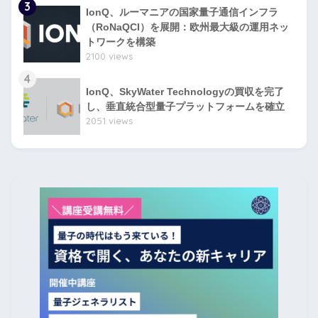
3
IonQ、ルーマニアの国家量子通信インフラ
（RoNaQCI）を展開：欧州最大級の運用ネッ
トワークを構築
2100 views
4
IonQ、SkyWater Technologyの買収を完了
し、垂直統合型量子プラットフォームを確立
2051 views