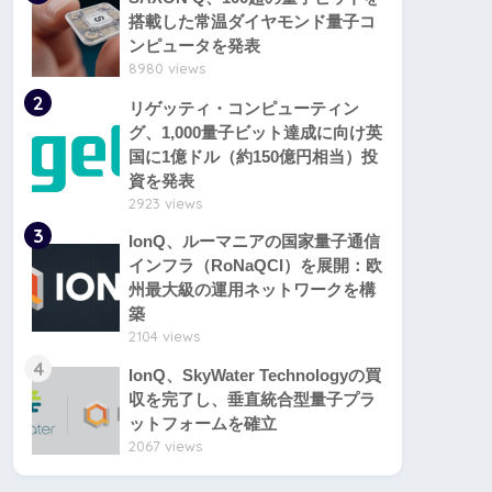
搭載した常温ダイヤモンド量子コ
ンピュータを発表
8980 views
2
リゲッティ・コンピューティン
グ、1,000量子ビット達成に向け英
国に1億ドル（約150億円相当）投
資を発表
2923 views
3
IonQ、ルーマニアの国家量子通信
インフラ（RoNaQCI）を展開：欧
州最大級の運用ネットワークを構
築
2104 views
4
IonQ、SkyWater Technologyの買
収を完了し、垂直統合型量子プラ
ットフォームを確立
2067 views