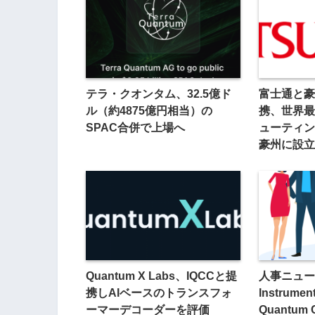
テラ・クオンタム、32.5億ド
富士通と豪
ル（約4875億円相当）の
携、世界最
SPAC合併で上場へ
ューティン
豪州に設立
Quantum X Labs、IQCCと提
人事ニュース
携しAIベースのトランスフォ
Instrumen
ーマーデコーダーを評価
Quantum C