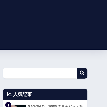
人気記事
1
SAXON Q、100超の量子ビットを