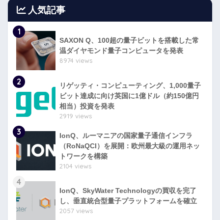
人気記事
1
SAXON Q、100超の量子ビットを搭載した常
温ダイヤモンド量子コンピュータを発表
8974 views
2
リゲッティ・コンピューティング、1,000量子
ビット達成に向け英国に1億ドル（約150億円
相当）投資を発表
2919 views
3
IonQ、ルーマニアの国家量子通信インフラ
（RoNaQCI）を展開：欧州最大級の運用ネッ
トワークを構築
2104 views
4
IonQ、SkyWater Technologyの買収を完了
し、垂直統合型量子プラットフォームを確立
2057 views