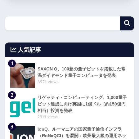
人気記事
1
SAXON Q、100超の量子ビットを搭載した常
温ダイヤモンド量子コンピュータを発表
8974 views
2
リゲッティ・コンピューティング、1,000量子
ビット達成に向け英国に1億ドル（約150億円
相当）投資を発表
2919 views
3
IonQ、ルーマニアの国家量子通信インフラ
（RoNaQCI）を展開：欧州最大級の運用ネッ