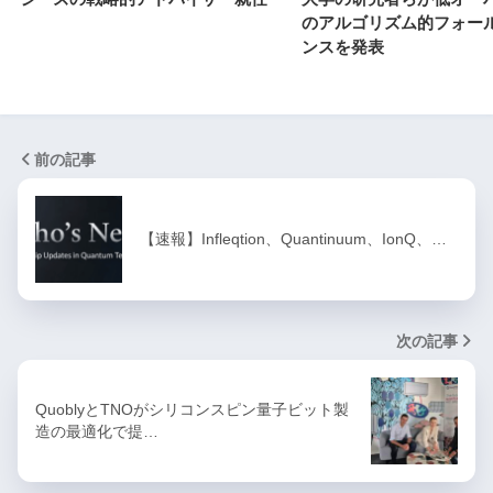
のアルゴリズム的フォー
ンスを発表
前の記事
【速報】Infleqtion、Quantinuum、IonQ、…
次の記事
QuoblyとTNOがシリコンスピン量子ビット製
造の最適化で提…