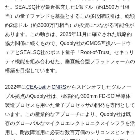
た。SEALSQ社が最近拡充した1億ドル（約1500万円相
当）の量子ファンドを基盤とするこの多段階取引は、総額
約2億ドル（約3000万円相当）の投資につながる可能性が
あります。この動きは、2025年11月に確立された戦略的
協力関係に続くもので、Quobly社のCMOS互換ハードウ
ェアとSEALSQ社のポスト量子「Root-of-Trust」セキュリ
ティ機能を組み合わせた、垂直統合型プラットフォームの
構築を目指しています。
2022年に
CEA-Leti
と
CNRS
からスピンオフしたグルノー
ブル拠点のQuobly社は、標準的な300mm FD-SOI半導体
製造プロセスを用いた量子プロセッサの開発を専門として
います。この産業的なアプローチにより、Quobly社は既
存のグローバルなマイクロエレクトロニクスインフラを活
用し、耐故障運用に必要な数百万個のシリコンスピンキュ