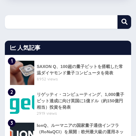
人気記事
1
SAXON Q、100超の量子ビットを搭載した常
温ダイヤモンド量子コンピュータを発表
8952 views
2
リゲッティ・コンピューティング、1,000量子
ビット達成に向け英国に1億ドル（約150億円
相当）投資を発表
2919 views
3
IonQ、ルーマニアの国家量子通信インフラ
（RoNaQCI）を展開：欧州最大級の運用ネッ