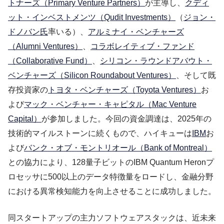
トナーズ（Primary Venture Partners）
が主導し、
クディ
ット・インベストメンツ（Qudit Investments）
（
ジョン・
ドノバン氏
率いる）、
アルミナイ・ベンチャーズ
（Alumni Ventures）
、
コラボレイティブ・ファンド
（Collaborative Fund）
、
シリコン・ラウンドアバウト・
ベンチャーズ（Silicon Roundabout Ventures）
、そして既
存投資家の
トヨタ・ベンチャーズ（Toyota Ventures）
お
よび
マック・ベンチャー・キャピタル（Mac Venture
Capital）
が参加しました。今回の資金調達は、2025年の
技術的マイルストーンに続くもので、ハイキューは
IBM
お
よび
バンク・オブ・モントリオール（Bank of Montreal）
との協力により、128量子ビットのIBM Quantum Heronプ
ロセッサに500以上のデータ特徴量をロードし、金融分野
における異常検知能力を向上させることに成功しました。
同スタートアップの主力ソフトウェアスタックは、近未来