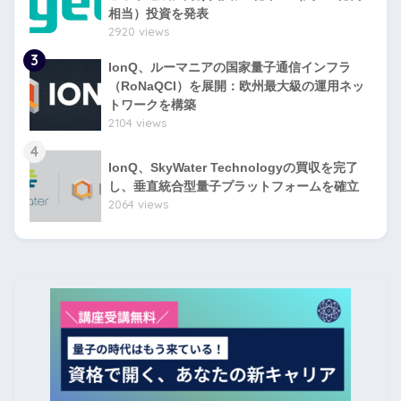
相当）投資を発表
2920 views
3
IonQ、ルーマニアの国家量子通信インフラ
（RoNaQCI）を展開：欧州最大級の運用ネッ
トワークを構築
2104 views
4
IonQ、SkyWater Technologyの買収を完了
し、垂直統合型量子プラットフォームを確立
2064 views