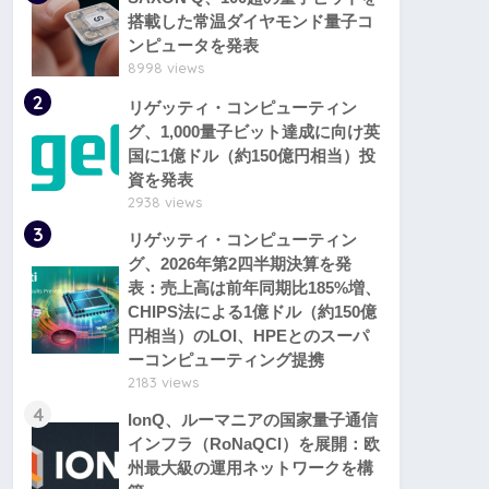
搭載した常温ダイヤモンド量子コ
ンピュータを発表
8998 views
2
リゲッティ・コンピューティン
グ、1,000量子ビット達成に向け英
国に1億ドル（約150億円相当）投
資を発表
2938 views
3
リゲッティ・コンピューティン
グ、2026年第2四半期決算を発
表：売上高は前年同期比185%増、
CHIPS法による1億ドル（約150億
円相当）のLOI、HPEとのスーパ
ーコンピューティング提携
2183 views
4
IonQ、ルーマニアの国家量子通信
インフラ（RoNaQCI）を展開：欧
州最大級の運用ネットワークを構