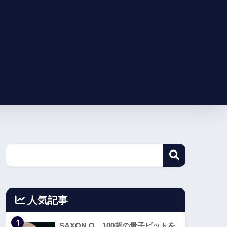
人気記事
1
SAXON Q、100超の量子ビットを