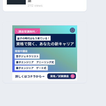
築
2112 views