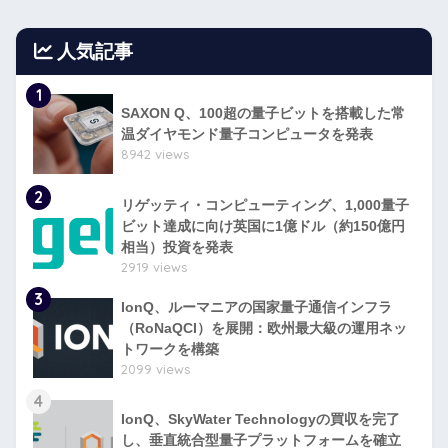
人気記事
1
SAXON Q、100超の量子ビットを搭載した常
温ダイヤモンド量子コンピュータを発表
8942 views
2
リゲッティ・コンピューティング、1,000量子
ビット達成に向け英国に1億ドル（約150億円
相当）投資を発表
2919 views
3
IonQ、ルーマニアの国家量子通信インフラ
（RoNaQCI）を展開：欧州最大級の運用ネッ
トワークを構築
2099 views
4
IonQ、SkyWater Technologyの買収を完了
し、垂直統合型量子プラットフォームを確立