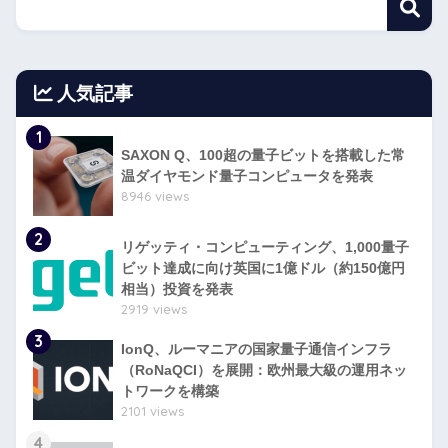
人気記事
1
SAXON Q、100超の量子ビットを搭載した常
温ダイヤモンド量子コンピュータを発表
8946 views
2
リゲッティ・コンピューティング、1,000量子
ビット達成に向け英国に1億ドル（約150億円
相当）投資を発表
2919 views
3
IonQ、ルーマニアの国家量子通信インフラ
（RoNaQCI）を展開：欧州最大級の運用ネッ
トワークを構築
2101 views
4