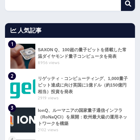
人気記事
1
SAXON Q、100超の量子ビットを搭載した常
温ダイヤモンド量子コンピュータを発表
8956 views
2
リゲッティ・コンピューティング、1,000量子
ビット達成に向け英国に1億ドル（約150億円
相当）投資を発表
2919 views
3
IonQ、ルーマニアの国家量子通信インフラ
（RoNaQCI）を展開：欧州最大級の運用ネッ
トワークを構築
2102 views
4