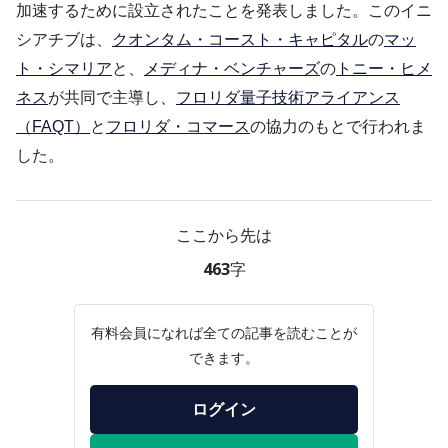
加速するために設立されたことを発表しました。このイニ
シアチブは、
クオンタム・コースト・キャピタル
の
マッ
ト・シマリア
と、
メディナ・ベンチャーズ
の
トニー・ヒメ
ネス
が共同で主導し、
フロリダ量子技術アライアンス
（FAQT）
と
フロリダ・コマース
の協力のもとで行われま
した。
ここから先は
463字
有料会員になれば全ての記事を読むことが
できます。
ログイン