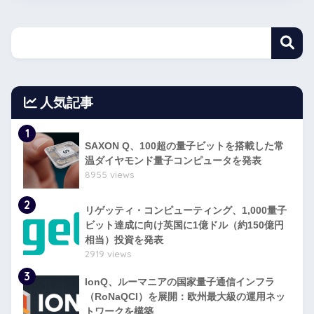
人気記事
1
SAXON Q、100超の量子ビットを搭載した常
温ダイヤモンド量子コンピュータを発表
8955 views
2
リゲッティ・コンピューティング、1,000量子
ビット達成に向け英国に1億ドル（約150億円
相当）投資を発表
2919 views
3
IonQ、ルーマニアの国家量子通信インフラ
（RoNaQCI）を展開：欧州最大級の運用ネッ
トワークを構築