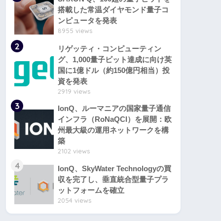
搭載した常温ダイヤモンド量子コ
ンピュータを発表
8955 views
2
リゲッティ・コンピューティン
グ、1,000量子ビット達成に向け英
国に1億ドル（約150億円相当）投
資を発表
2919 views
3
IonQ、ルーマニアの国家量子通信
インフラ（RoNaQCI）を展開：欧
州最大級の運用ネットワークを構
築
2102 views
4
IonQ、SkyWater Technologyの買
収を完了し、垂直統合型量子プラ
ットフォームを確立
2054 views