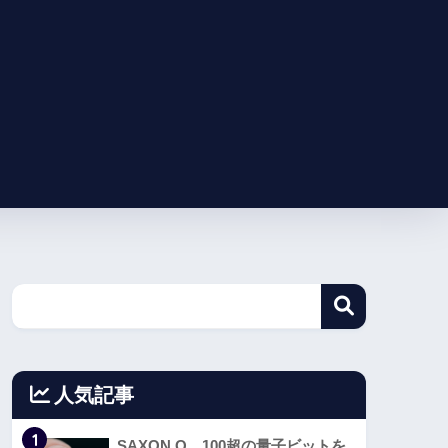
人気記事
1
SAXON Q、100超の量子ビットを