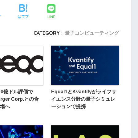
LINE
ア
はてブ
CATEGORY :
量子コンピューティング
10億ドル評価で
Equal1とKvantifyがライフサ
Merger Corp.との合
イエンス分野の量子シミュレ
場へ
ーションで提携