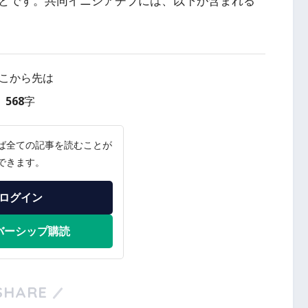
とです。共同イニシアチブには、以下が含まれる
こから先は
568字
ば全ての記事を読むことが
できます。
ログイン
バーシップ購読
SHARE