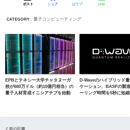
LINE
ポスト
シェア
はてブ
CATEGORY :
量子コンピューティング
EPBとテネシー大学チャタヌーガ
D-Waveのハイブリッド
校が680万ドル（約10億円相当）の
ケーション、BASFの製
量子人材育成イニシアチブを始動
ーリング時間を5秒に短縮
前の記事