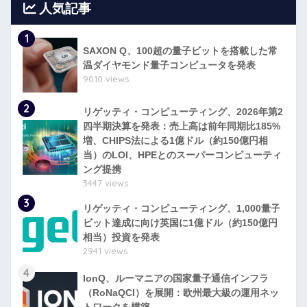
人気記事
1
SAXON Q、100超の量子ビットを搭載した常
温ダイヤモンド量子コンピュータを発表
9010 views
2
リゲッティ・コンピューティング、2026年第2
四半期決算を発表：売上高は前年同期比185%
増、CHIPS法による1億ドル（約150億円相
当）のLOI、HPEとのスーパーコンピューティ
ング提携
3447 views
3
リゲッティ・コンピューティング、1,000量子
ビット達成に向け英国に1億ドル（約150億円
相当）投資を発表
2941 views
4
IonQ、ルーマニアの国家量子通信インフラ
（RoNaQCI）を展開：欧州最大級の運用ネッ
トワークを構築