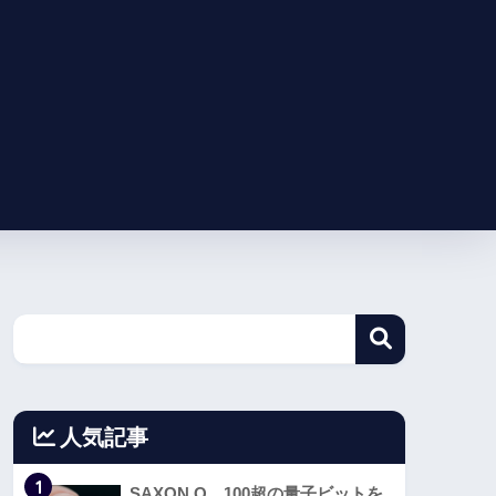
人気記事
1
SAXON Q、100超の量子ビットを