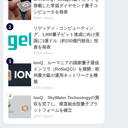
搭載した常温ダイヤモンド量子コ
ンピュータを発表
8942 views
2
リゲッティ・コンピューティン
グ、1,000量子ビット達成に向け英
国に1億ドル（約150億円相当）投
資を発表
2919 views
3
IonQ、ルーマニアの国家量子通信
インフラ（RoNaQCI）を展開：欧
州最大級の運用ネットワークを構
築
2100 views
4
IonQ、SkyWater Technologyの買
収を完了し、垂直統合型量子プラ
ットフォームを確立
2051 views