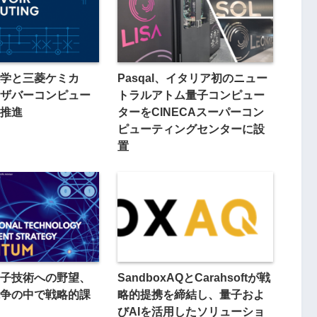
学と三菱ケミカ
Pasqal、イタリア初のニュー
ザバーコンピュー
トラルアトム量子コンピュー
推進
ターをCINECAスーパーコン
ピューティングセンターに設
置
子技術への野望、
SandboxAQとCarahsoftが戦
争の中で戦略的課
略的提携を締結し、量子およ
びAIを活用したソリューショ