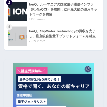
3
IonQ、ルーマニアの国家量子通信インフラ
（RoNaQCI）を展開：欧州最大級の運用ネッ
トワークを構築
2105 views
4
IonQ、SkyWater Technologyの買収を完了
し、垂直統合型量子プラットフォームを確立
2069 views