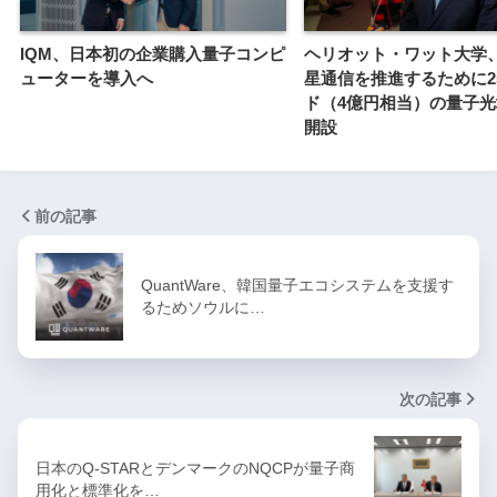
IQM、日本初の企業購入量子コンピ
ヘリオット・ワット大学
ューターを導入へ
星通信を推進するために2
ド（4億円相当）の量子
開設
前の記事
QuantWare、韓国量子エコシステムを支援す
るためソウルに…
次の記事
日本のQ-STARとデンマークのNQCPが量子商
用化と標準化を…