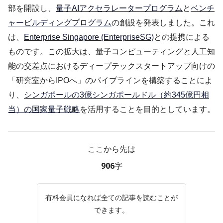
部を開設し、
量子AIアクセラレータープログラム
と
ベンチ
ャービルディングプログラム
の創設を発表しました。これ
は、
Enterprise Singapore (EnterpriseSG)
との提携による
ものです。この拡大は、量子コンピューティングと人工知
能の交差点におけるディープテックスタートアップ向けの
「研究室からIPOへ」のパイプラインを構築することによ
り、
シンガポールの3億シンガポールドル（約345億円相
当）の国家量子戦略
を活用することを目的としています。
ここから先は
906字
有料会員になれば全ての記事を読むことが
できます。