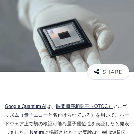
Google Quantum AI
は、
時間順序相関子（OTOC）
アルゴ
リズム（
量子エコー
と名付けられている）を用いて、ハー
ドウェア上で初の検証可能な量子優位性を実証したと発表
しました。
Nature
に掲載されたこの実験は、Willow超伝