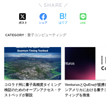
SHARE
LINE
ポスト
シェア
はてブ
CATEGORY :
量子コンピューティング
コロラド州に量子高精度タイミング
VenturusとQuEraが提
検証のためのオープンアクセス・テ
ンアメリカにおける量子
ストベッドが新設
ティングを推進