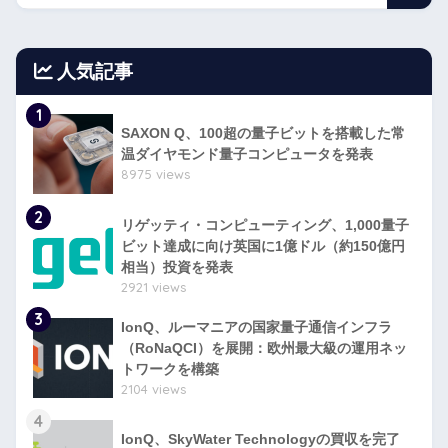
人気記事
1
SAXON Q、100超の量子ビットを搭載した常
温ダイヤモンド量子コンピュータを発表
8975 views
2
リゲッティ・コンピューティング、1,000量子
ビット達成に向け英国に1億ドル（約150億円
相当）投資を発表
2921 views
3
IonQ、ルーマニアの国家量子通信インフラ
（RoNaQCI）を展開：欧州最大級の運用ネッ
トワークを構築
2104 views
4
IonQ、SkyWater Technologyの買収を完了