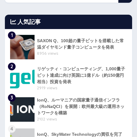
人気記事
1
SAXON Q、100超の量子ビットを搭載した常
温ダイヤモンド量子コンピュータを発表
8956 views
2
リゲッティ・コンピューティング、1,000量子
ビット達成に向け英国に1億ドル（約150億円
相当）投資を発表
2919 views
3
IonQ、ルーマニアの国家量子通信インフラ
（RoNaQCI）を展開：欧州最大級の運用ネッ
トワークを構築
2102 views
4
IonQ、SkyWater Technologyの買収を完了