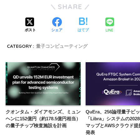
SHARE
LINE
ポスト
シェア
はてブ
CATEGORY :
量子コンピューティング
クオンタム・ダイアモンズ、ミュン
QuEra、256論理量子ビ
ヘンに152億円（約178.5億円相当）
「Libra」システムの20
の量子チップ検査施設を計画
マップとAWSクラウド提
発表