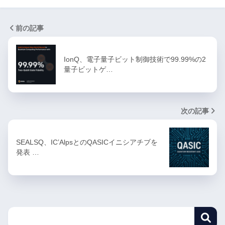
前の記事
IonQ、電子量子ビット制御技術で99.99%の2
量子ビットゲ…
次の記事
SEALSQ、IC’AlpsとのQASICイニシアチブを
発表 …