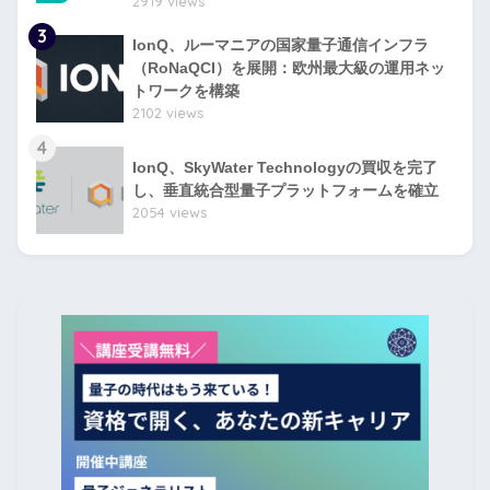
2919 views
3
IonQ、ルーマニアの国家量子通信インフラ
（RoNaQCI）を展開：欧州最大級の運用ネッ
トワークを構築
2102 views
4
IonQ、SkyWater Technologyの買収を完了
し、垂直統合型量子プラットフォームを確立
2054 views