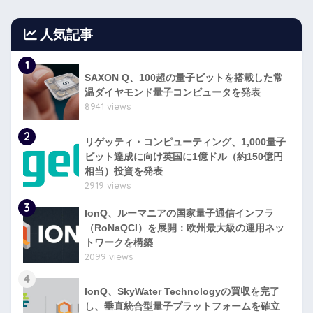
人気記事
1
SAXON Q、100超の量子ビットを搭載した常
温ダイヤモンド量子コンピュータを発表
8941 views
2
リゲッティ・コンピューティング、1,000量子
ビット達成に向け英国に1億ドル（約150億円
相当）投資を発表
2919 views
3
IonQ、ルーマニアの国家量子通信インフラ
（RoNaQCI）を展開：欧州最大級の運用ネッ
トワークを構築
2099 views
4
IonQ、SkyWater Technologyの買収を完了
し、垂直統合型量子プラットフォームを確立