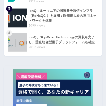
2919 views
3
IonQ、ルーマニアの国家量子通信インフラ
（RoNaQCI）を展開：欧州最大級の運用ネッ
トワークを構築
2099 views
4
IonQ、SkyWater Technologyの買収を完了
し、垂直統合型量子プラットフォームを確立
2049 views