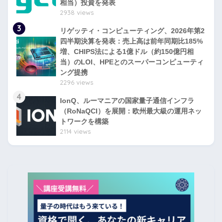
相当）投資を発表
2938 views
3
リゲッティ・コンピューティング、2026年第2
四半期決算を発表：売上高は前年同期比185%
増、CHIPS法による1億ドル（約150億円相
当）のLOI、HPEとのスーパーコンピューティ
ング提携
2296 views
4
IonQ、ルーマニアの国家量子通信インフラ
（RoNaQCI）を展開：欧州最大級の運用ネッ
トワークを構築
2114 views