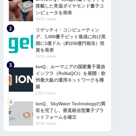
搭載した常温ダイヤモンド量子コ
ンピュータを発表
8956 views
2
リゲッティ・コンピューティン
グ、1,000量子ビット達成に向け英
国に1億ドル（約150億円相当）投
資を発表
2919 views
3
IonQ、ルーマニアの国家量子通信
インフラ（RoNaQCI）を展開：欧
州最大級の運用ネットワークを構
築
2102 views
4
IonQ、SkyWater Technologyの買
収を完了し、垂直統合型量子プラ
ットフォームを確立
2054 views