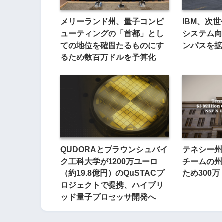
メリーランド州、量子コンピ
IBM、次世代
ューティングの「首都」とし
システム向
ての地位を確固たるものにす
ンパスを拡
るため数百万ドルを予算化
QUDORAとブラウンシュバイ
テネシー州、
ク工科大学が1200万ユーロ
チームの州
（約19.8億円）のQuSTACプ
ため300
ロジェクトで提携、ハイブリ
ッド量子プロセッサ開発へ