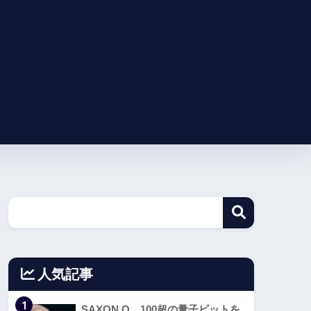
人気記事
1
SAXON Q、100超の量子ビットを