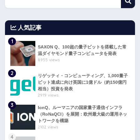
人気記事
1
SAXON Q、100超の量子ビットを搭載した常
温ダイヤモンド量子コンピュータを発表
8955 views
2
リゲッティ・コンピューティング、1,000量子
ビット達成に向け英国に1億ドル（約150億円
相当）投資を発表
2919 views
3
IonQ、ルーマニアの国家量子通信インフラ
（RoNaQCI）を展開：欧州最大級の運用ネッ
トワークを構築
2102 views
4