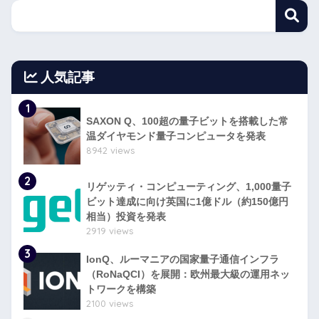
人気記事
1
SAXON Q、100超の量子ビットを搭載した常
温ダイヤモンド量子コンピュータを発表
8942 views
2
リゲッティ・コンピューティング、1,000量子
ビット達成に向け英国に1億ドル（約150億円
相当）投資を発表
2919 views
3
IonQ、ルーマニアの国家量子通信インフラ
（RoNaQCI）を展開：欧州最大級の運用ネッ
トワークを構築
2100 views