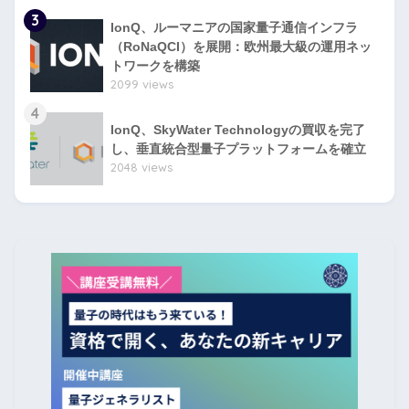
3
IonQ、ルーマニアの国家量子通信インフラ
（RoNaQCI）を展開：欧州最大級の運用ネッ
トワークを構築
2099 views
4
IonQ、SkyWater Technologyの買収を完了
し、垂直統合型量子プラットフォームを確立
2048 views