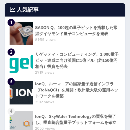
人気記事
1
SAXON Q、100超の量子ビットを搭載した常
温ダイヤモンド量子コンピュータを発表
8955 views
2
リゲッティ・コンピューティング、1,000量子
ビット達成に向け英国に1億ドル（約150億円
相当）投資を発表
2919 views
3
IonQ、ルーマニアの国家量子通信インフラ
（RoNaQCI）を展開：欧州最大級の運用ネッ
トワークを構築
2102 views
4
IonQ、SkyWater Technologyの買収を完了
し、垂直統合型量子プラットフォームを確立
2053 views