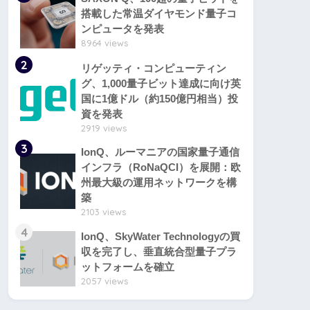
搭載した常温ダイヤモンド量子コ
ンピュータを発表
8964 views
2
リゲッティ・コンピューティン
グ、1,000量子ビット達成に向け英
国に1億ドル（約150億円相当）投
資を発表
2919 views
3
IonQ、ルーマニアの国家量子通信
インフラ（RoNaQCI）を展開：欧
州最大級の運用ネットワークを構
築
2103 views
4
IonQ、SkyWater Technologyの買
収を完了し、垂直統合型量子プラ
ットフォームを確立
2057 views