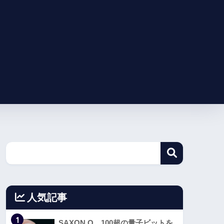
人気記事
1
SAXON Q、100超の量子ビットを