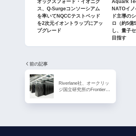
オックスフォード・イオニク
Aquark T
ス、Q-Surgeコンソーシアム
NATOイ
を率いてNQCCテストベッド
ド主導のシ
を2次元イオントラップにアッ
ロ（約5億
プグレード
し、量子セ
目指す
前の記事
Riverlane社、オークリッ
ジ国立研究所のFrontier…