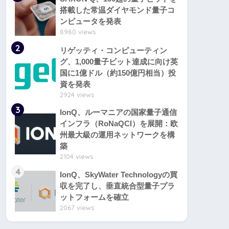
搭載した常温ダイヤモンド量子コ
ンピュータを発表
8980 views
2
リゲッティ・コンピューティン
グ、1,000量子ビット達成に向け英
国に1億ドル（約150億円相当）投
資を発表
2924 views
3
IonQ、ルーマニアの国家量子通信
インフラ（RoNaQCI）を展開：欧
州最大級の運用ネットワークを構
築
2104 views
4
IonQ、SkyWater Technologyの買
収を完了し、垂直統合型量子プラ
ットフォームを確立
2067 views