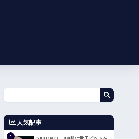
人気記事
1
SAXON Q、100超の量子ビットを