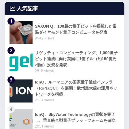
人気記事
1
SAXON Q、100超の量子ビットを搭載した常
温ダイヤモンド量子コンピュータを発表
8942 views
2
リゲッティ・コンピューティング、1,000量子
ビット達成に向け英国に1億ドル（約150億円
相当）投資を発表
2919 views
3
IonQ、ルーマニアの国家量子通信インフラ
（RoNaQCI）を展開：欧州最大級の運用ネッ
トワークを構築
2100 views
4
IonQ、SkyWater Technologyの買収を完了
し、垂直統合型量子プラットフォームを確立
2051 views