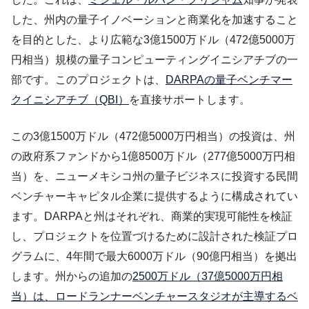
した、州内の量子イノベーションと商業化を加速すること
を目的とした、より広範な3億1500万ドル（472億5000万
円相当）規模の量子コンピューティングイニシアチブの一
部です。このプロジェクトは、
DARPAの量子ベンチマー
クイニシアチブ（QBI）
を直接サポートします。
この3億1500万ドル（472億5000万円相当）の投資は、州
の政府系ファンドから1億8500万ドル（277億5000万円相
当）を、ニューメキシコ州の量子ビジネスに投資する民間
ベンチャーキャピタル企業に提供するように構成されてい
ます。DARPAと州はそれぞれ、商業的実現可能性を検証
し、プロジェクトを位置づけるために設計された検証プロ
グラムに、4年間で最大6000万ドル（90億円相当）を拠出
します。州からの追加の
2500万ドル（37億5000万円相
当）は、ロードランナーベンチャースタジオが主導するベ