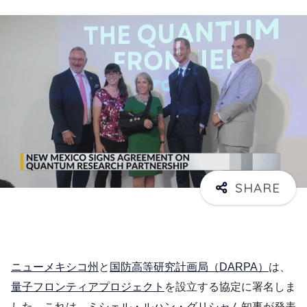
ニューメキシコ州
と
国防高等研究計画局（DARPA）
は、
量子フロンティアプロジェクト
を設立する協定に署名しま
した。これは、
ミシェル・ルハン・グリシャム
知事が発表