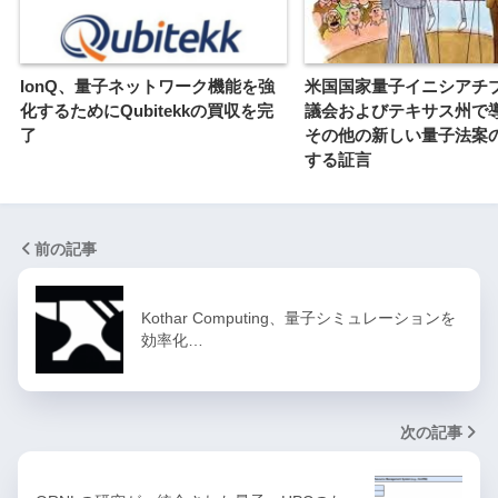
IonQ、量子ネットワーク機能を強
米国国家量子イニシアチ
化するためにQubitekkの買収を完
議会およびテキサス州で
了
その他の新しい量子法案
する証言
前の記事
Kothar Computing、量子シミュレーションを
効率化…
次の記事