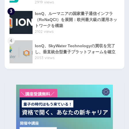
2919 views
3
IonQ、ルーマニアの国家量子通信インフラ
（RoNaQCI）を展開：欧州最大級の運用ネッ
トワークを構築
2102 views
4
IonQ、SkyWater Technologyの買収を完了
し、垂直統合型量子プラットフォームを確立
2053 views