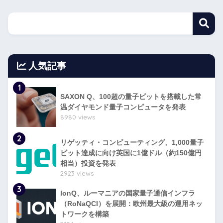
人気記事
1
SAXON Q、100超の量子ビットを搭載した常
温ダイヤモンド量子コンピュータを発表
8980 views
2
リゲッティ・コンピューティング、1,000量子
ビット達成に向け英国に1億ドル（約150億円
相当）投資を発表
2923 views
3
IonQ、ルーマニアの国家量子通信インフラ
（RoNaQCI）を展開：欧州最大級の運用ネッ
トワークを構築