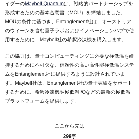
イダーの
Maybell Quantum
は、戦略的パートナーシップを
形成するための基本合意書（MOU）を締結しました。
MOUの条件に基づき、Entanglement社は、オーストリア
のウィーンを含む量子ラボおよびイノベーションハブで使
用するために、Maybell社の希釈冷凍機を購入します。
この協力は、量子コンピューティングに必要な極低温を維
持するために不可欠な、信頼性の高い高性能極低温システ
ムをEntanglement社に提供するように設計されていま
す。Maybell社は、Entanglement社の量子実験をサポート
するために、希釈冷凍機や極低温I/Oなどの最新の極低温
プラットフォームを提供します。
ここから先は
298字