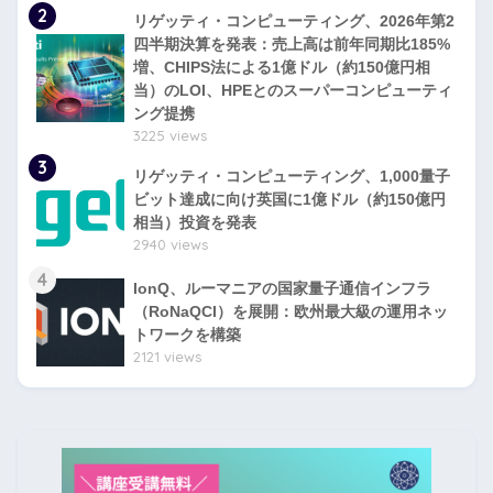
2
リゲッティ・コンピューティング、2026年第2
四半期決算を発表：売上高は前年同期比185%
増、CHIPS法による1億ドル（約150億円相
当）のLOI、HPEとのスーパーコンピューティ
ング提携
3225 views
3
リゲッティ・コンピューティング、1,000量子
ビット達成に向け英国に1億ドル（約150億円
相当）投資を発表
2940 views
4
IonQ、ルーマニアの国家量子通信インフラ
（RoNaQCI）を展開：欧州最大級の運用ネッ
トワークを構築
2121 views