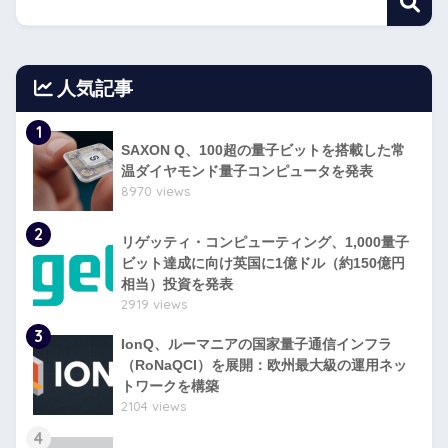
人気記事
1
SAXON Q、100超の量子ビットを搭載した常
温ダイヤモンド量子コンピュータを発表
8970 views
2
リゲッティ・コンピューティング、1,000量子
ビット達成に向け英国に1億ドル（約150億円
相当）投資を発表
2919 views
3
IonQ、ルーマニアの国家量子通信インフラ
（RoNaQCI）を展開：欧州最大級の運用ネッ
トワークを構築
2104 views
4